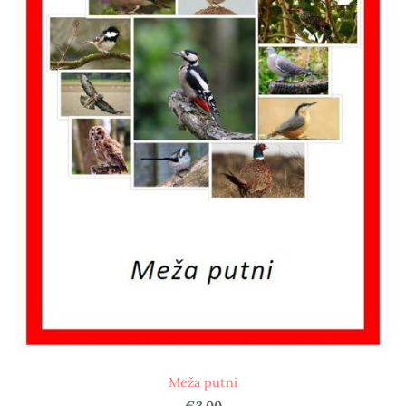
Meža putni
€3.00