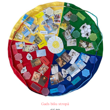
Gads bišu stropā