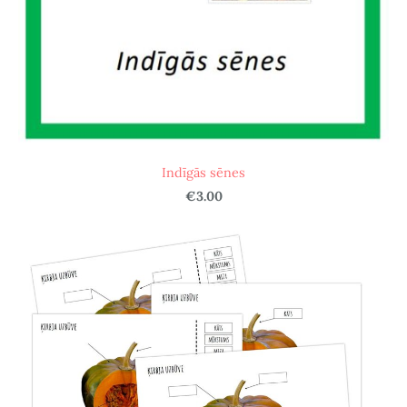
Indīgās sēnes
€3.00