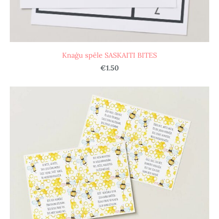
Knaģu spēle SASKAITI BITES
€1.50