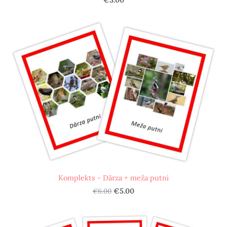
Komplekts - Dārza + meža putni
€6.00
€5.00