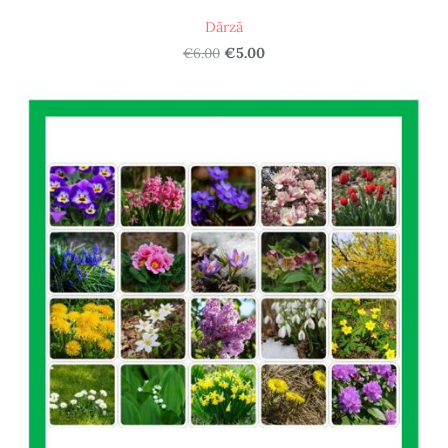
Dārzā
€6.00
€5.00