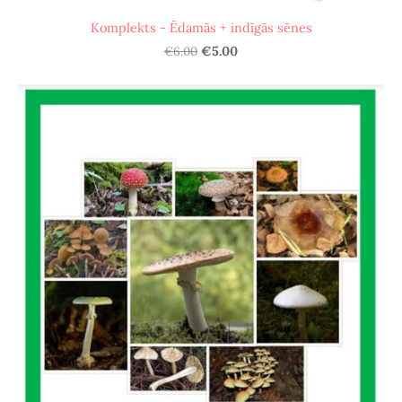
Komplekts - Ēdamās + indīgās sēnes
€6.00
€5.00