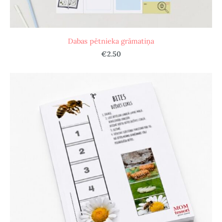
Dabas pētnieka grāmatiņa
€2.50