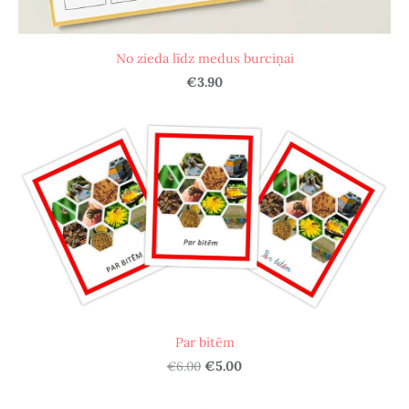
No zieda līdz medus burciņai
€3.90
Par bitēm
€6.00
€5.00