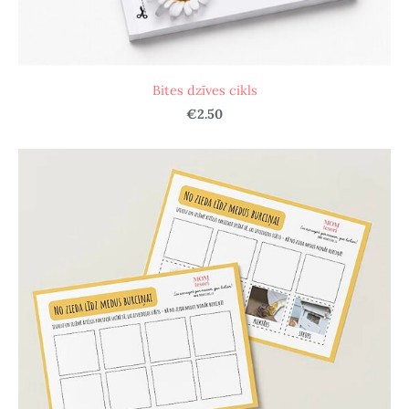
Bites dzīves cikls
€2.50