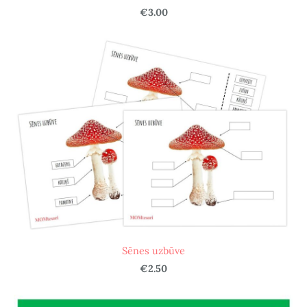
€3.00
Sēnes uzbūve
€2.50