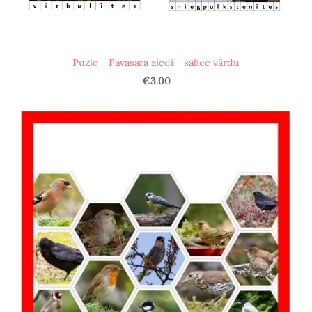
Puzle - Pavasara ziedi - saliec vārdu
€3.00