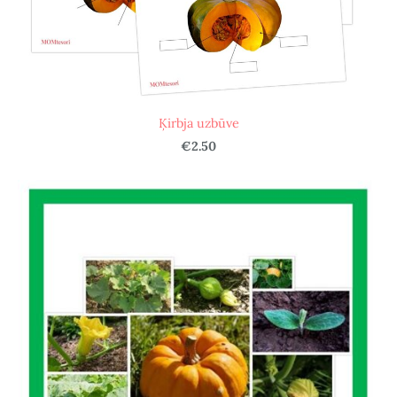
Ķirbja uzbūve
€2.50