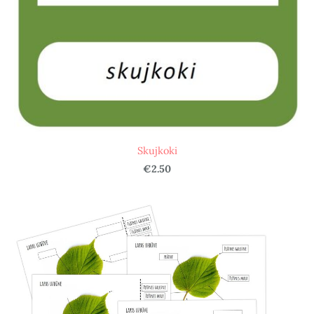
Skujkoki
€2.50