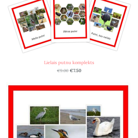
Lielais putnu komplekts
€9.00
€7.50