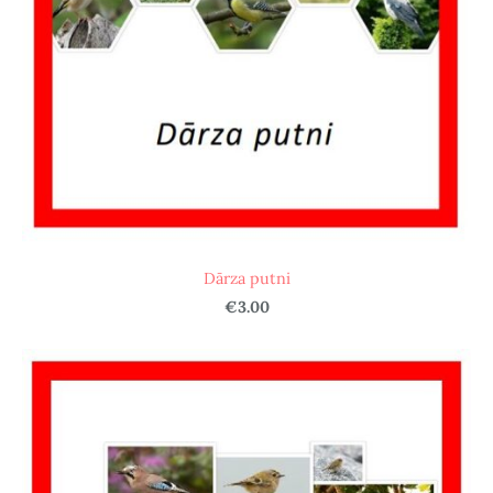
Dārza putni
€3.00