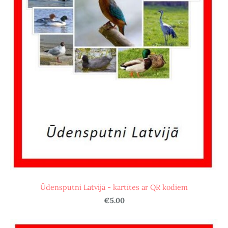
Ūdensputni Latvijā - kartītes ar QR kodiem
€5.00