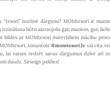
odas “tesori” nozīmē dārgumi? MOMtesori ir mam
s izzināšana būtu aizraujoša gan maziem, gan lieli
jot bildes ar MOMtesori materiāliem mācību proc
si MOMtesori, izmantosi
#momtesori.lv
vai cita ve
ru
, lai varam redzēt savus dārgumus dzīvē arī m
i daudz. Sirsnīgs paldies!