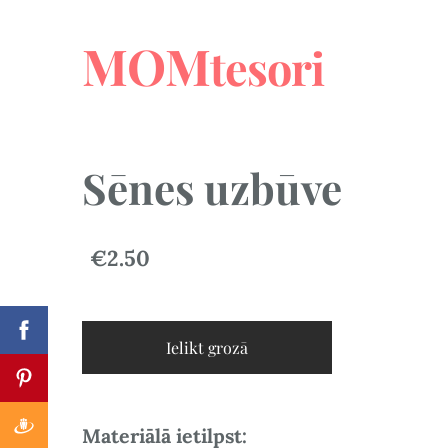
MOM
tesori
Sēnes uzbūve
€2.50
Ielikt grozā
Materiālā ietilpst: