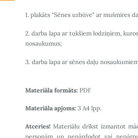
1. plakāts "Sēnes uzbūve" ar mušmires 
2. darba lapa ar tukšiem lodziņiem, kuros
nosaukumus;
3. darba lapa ar sēnes daļu nosaukumiem,
Materiāla formāts:
PDF
Materiāla apjoms:
3 A4 lpp.
Atceries!
Materiālu drīkst izmantot mā
personām un nepārdodot vai nepārpubl