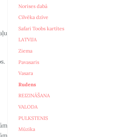
Norises dabā
Cilvēka dzīve
Safari Toobs kartītes
aļu
LATVIJA
Ziema
s.
Pavasaris
Vasara
Rudens
REIZINĀŠANA
VALODA
PULKSTENIS
jām
Mūzika
jām