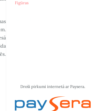
Figūras
Šeit atradīsi
mas
em.
montessori montesori mācību materiāli
esā
bērniem digitāli mācību materiāli
ida
montesori kartītes montessori kartītes
montesori kartiņas montessori kartiņas
ēs.
kartītes klasificējošai lasīšanai
mājmācības resursi mājmācības materiāli
mājmācība mammasbizness momtesori
Droši pirkumi internetā ar Paysera.