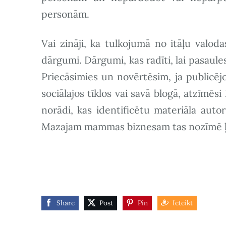
personām.
Vai zināji, ka tulkojumā no itāļu val
dārgumi. Dārgumi, kas radīti, lai pasaule
Priecāsimies un novērtēsim, ja publicē
sociālajos tīklos vai savā blogā, atzīmē
norādi, kas identificētu materiāla auto
Mazajam mammas biznesam tas nozīmē ļot
Share
Post
Pin
Ieteikt