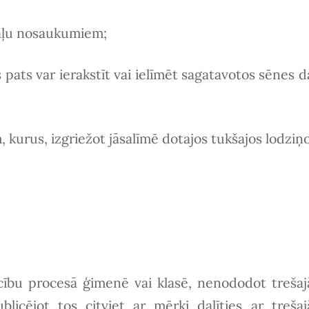
daļu nosaukumiem;
 pats var ierakstīt vai ielīmēt sagatavotos sēnes d
 kurus, izgriežot jāsalīmē dotajos tukšajos lodziņo
cību procesā ģimenē vai klasē, nenododot treša
icējot tos citviet ar mērķi dalīties ar treša